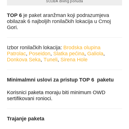
SCUBA diving ponuda
TOP 6
je paket aranžman koji podrazumjeva
obilazak 6 najboljih ronilačkih lokacija u Crnoj
Gori.
Izbor ronilačkih lokacija:
Brodska olupina
Patrolac
,
Poseidon
,
Slatka pećina
,
Galiola
,
Donkova Seka
,
Tuneli
,
Sirena Hole
Minimalmni uslovi za pristup TOP 6 paketu
Korisnici paketa moraju biti minimum OWD
sertifikovani ronioci.
Trajanje paketa