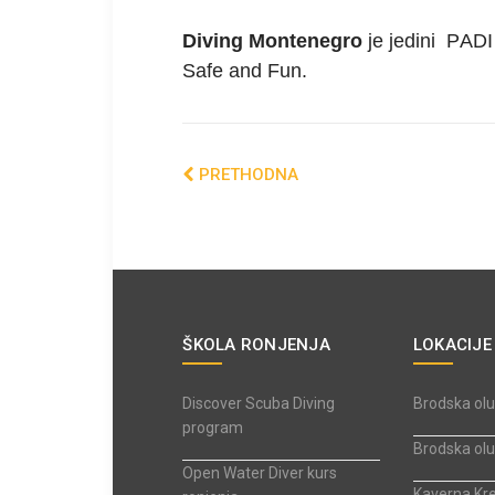
Diving Montenegro
je jedini PADI
Safe and Fun.
PRETHODNA
ŠKOLA RONJENJA
LOKACIJE
Discover Scuba Diving
Brodska olu
program
Brodska olu
Open Water Diver kurs
Kaverna Kr