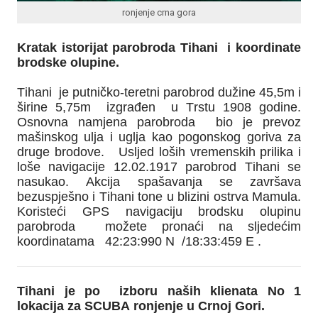
ronjenje crna gora
Kratak istorijat parobroda Tihani i koordinate
brodske olupine.
Tihani je putničko-teretni parobrod dužine 45,5m i
širine 5,75m izgrađen u Trstu 1908 godine.
Osnovna namjena parobroda bio je prevoz
mašinskog ulja i uglja kao pogonskog goriva za
druge brodove. Usljed loših vremenskih prilika i
loše navigacije 12.02.1917 parobrod Tihani se
nasukao. Akcija spašavanja se završava
bezuspješno i Tihani tone u blizini ostrva Mamula.
Koristeći GPS navigaciju brodsku olupinu
parobroda možete pronaći na sljedećim
koordinatama 42:23:990 N /18:33:459 E .
Tihani je po izboru naših klienata No 1
lokacija za SCUBA ronjenje u Crnoj Gori.