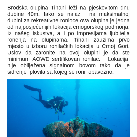
Brodska olupina Tihani leži na pjeskovitom dnu
dubine 40m. Iako se nalazi na maksimalnoj
dubini za rekreativne ronioce ova olupina je jedna
od najposjećenijih lokacija crnogorskog podmorja.
Iz našeg iskustva, a i po impresijama ljubitelja
ronenja na olupinama, Tihani zauzima prvo
mjesto u izboru ronilačkih lokacija u Crnoj Gori.
Uslov da zaronite na ovoj olupini je da ste
minimum AOWD sertifikovan ronilac. Lokacija
nije obilježena signalnom bovom tako da je
sidrenje plovila sa kojeg se roni obavezno.