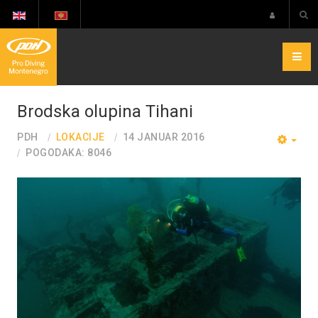
Brodska olupina Tihani
PDH
LOKACIJE
14 JANUAR 2016
EMP
POGODAKA: 8046